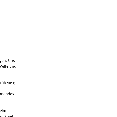
ngen. Uns
 Wille und
 Führung.
annendes
beim
m Spiel.