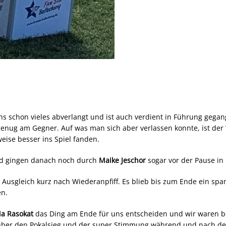
uns schon vieles abverlangt und ist auch verdient in Führung gega
genug am Gegner. Auf was man sich aber verlassen konnte, ist der
eise besser ins Spiel fanden.
nd gingen danach noch durch
Maike Jeschor
sogar vor der Pause in
r Ausgleich kurz nach Wiederanpfiff. Es blieb bis zum Ende ein sp
en.
ia Rasokat
das Ding am Ende für uns entscheiden und wir waren 
py über den Pokalsieg und der super Stimmung während und nach de