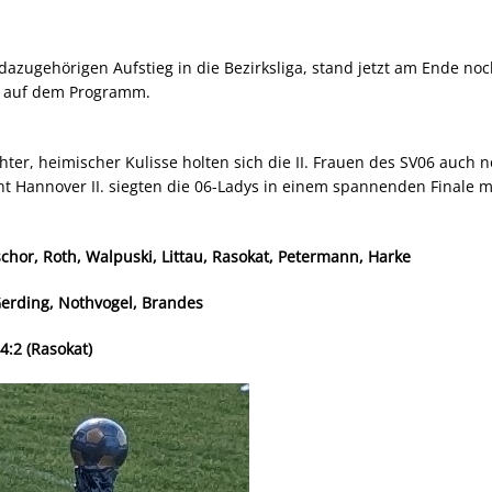
azugehörigen Aufstieg in die Bezirksliga, stand jetzt am Ende no
II auf dem Programm.
er, heimischer Kulisse holten sich die II. Frauen des SV06 auch 
ht Hannover II. siegten die 06-Ladys in einem spannenden Finale 
eschor, Roth, Walpuski, Littau, Rasokat, Petermann, Harke
erding, Nothvogel, Brandes
 4:2 (Rasokat)