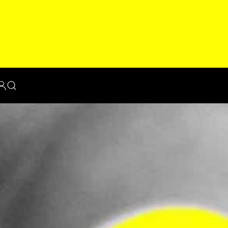
WALKING FOOTBALL NIEDERSACHS
- BLEIB AM BALL - GEH-FUSSBALL D
EUTSCHLAND
Verfasst am
01. Dezember 2025
| Veröffentlicht in
Walking Football Neuigkeit
29. November 2025 um 20:41: Offener Brief an das