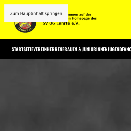
Zum Hauptinhalt springen
STARTSEITE
VEREIN
HERREN
FRAUEN & JUNIORINNEN
JUGEND
FAN