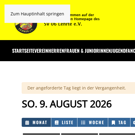
Zum Hauptinhalt springen
STARTSEITE
VEREIN
HERREN
FRAUEN & JUNIORINNEN
JUGEND
FAN
Warnung
Der angeforderte Tag liegt in der Vergangenheit.
SO. 9. AUGUST 2026
MONAT
LISTE
WOCHE
TAG