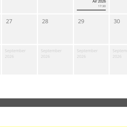
Air 2026
17:30
27
28
29
30
September
September
September
Septem
2026
2026
2026
2026