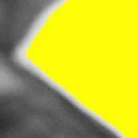
Verfasst am
17. April 2026
| Veröffentlicht in
Aktuelles
Am gestrigen Donnerstag haben unsere Vereinsheimladi
den kompletten Thekenbereich ausgeräumt. Ab…
MEHR ERFAHREN