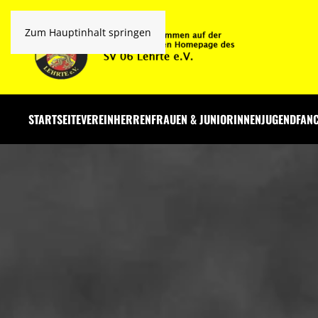
Zum Hauptinhalt springen
STARTSEITE
VEREIN
HERREN
FRAUEN & JUNIORINNEN
JUGEND
FAN